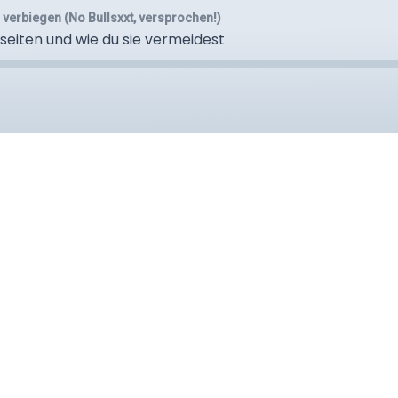
u verbiegen (No Bullsxxt, versprochen!)
sseiten und wie du sie vermeidest